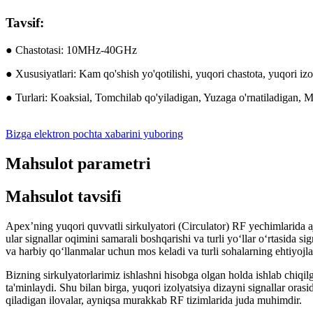
Tavsif:
● Chastotasi: 10MHz-40GHz
● Xususiyatlari: Kam qo'shish yo'qotilishi, yuqori chastota, yuqori i
● Turlari: Koaksial, Tomchilab qo'yiladigan, Yuzaga o'rnatiladigan, M
Bizga elektron pochta xabarini yuboring
Mahsulot parametri
Mahsulot tavsifi
Apex’ning yuqori quvvatli sirkulyatori (Circulator) RF yechimlarida aj
ular signallar oqimini samarali boshqarishi va turli yoʻllar oʻrtasida
va harbiy qoʻllanmalar uchun mos keladi va turli sohalarning ehtiyojla
Bizning sirkulyatorlarimiz ishlashni hisobga olgan holda ishlab chiqilga
ta'minlaydi. Shu bilan birga, yuqori izolyatsiya dizayni signallar orasi
qiladigan ilovalar, ayniqsa murakkab RF tizimlarida juda muhimdir.