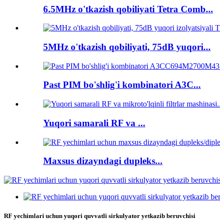
6.5MHz o'tkazish qobiliyati Tetra Comb...
5MHz o'tkazish qobiliyati, 75dB yuqori...
Past PIM bo'shlig'i kombinatori A3C...
Yuqori samarali RF va ...
Maxsus dizayndagi dupleks...
RF yechimlari uchun yuqori quvvatli sirkulyator yetkazib beruvchisi