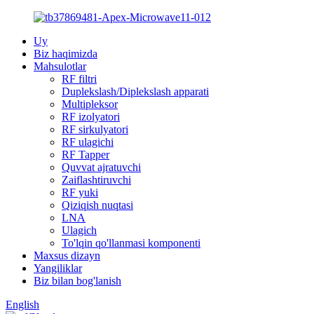
Uy
Biz haqimizda
Mahsulotlar
RF filtri
Duplekslash/Diplekslash apparati
Multipleksor
RF izolyatori
RF sirkulyatori
RF ulagichi
RF Tapper
Quvvat ajratuvchi
Zaiflashtiruvchi
RF yuki
Qiziqish nuqtasi
LNA
Ulagich
To'lqin qo'llanmasi komponenti
Maxsus dizayn
Yangiliklar
Biz bilan bog'lanish
English