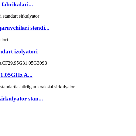
fabrikalari...
ruvchilari stendi...
ndart izolyatori
–31.05GHz A...
sirkulyator stan...