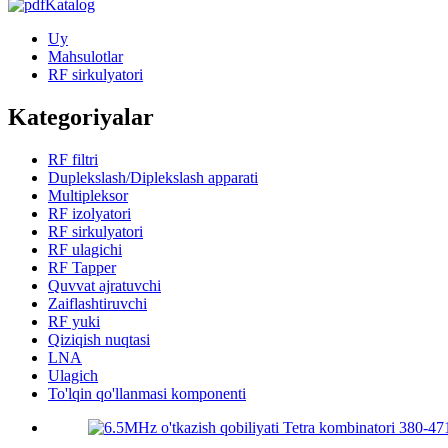
Katalog
Uy
Mahsulotlar
RF sirkulyatori
Kategoriyalar
RF filtri
Duplekslash/Diplekslash apparati
Multipleksor
RF izolyatori
RF sirkulyatori
RF ulagichi
RF Tapper
Quvvat ajratuvchi
Zaiflashtiruvchi
RF yuki
Qiziqish nuqtasi
LNA
Ulagich
To'lqin qo'llanmasi komponenti