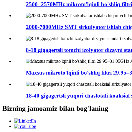
2500- 2570MHz mikroto'lqinli bo'shliq filtri 
2000-7000MHz SMT sirkulyator ishlab chiqa
8-18 gigagertsli tomchi izolyator dizayni sta
Maxsus mikroto'lqinli bo'shliq filtri 29.95
18-40 gigagertsli yuqori chastotali koaksial 
Bizning jamoamiz bilan bog'laning