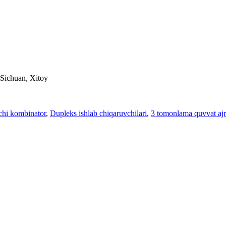
Sichuan, Xitoy
chi kombinator
,
Dupleks ishlab chiqaruvchilari
,
3 tomonlama quvvat ajr