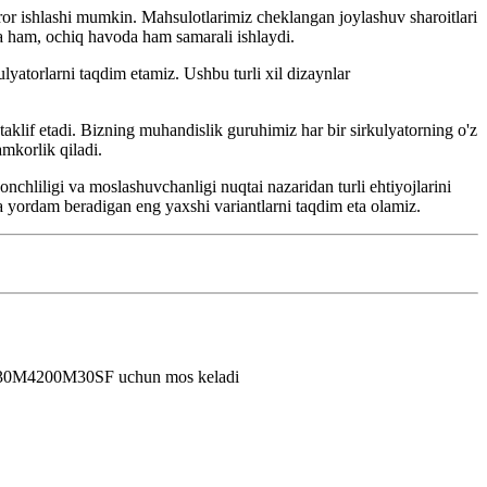
aror ishlashi mumkin. Mahsulotlarimiz cheklangan joylashuv sharoitlari
da ham, ochiq havoda ham samarali ishlaydi.
kulyatorlarni taqdim etamiz. Ushbu turli xil dizaynlar
aklif etadi. Bizning muhandislik guruhimiz har bir sirkulyatorning o'z
mkorlik qiladi.
nchliligi va moslashuvchanligi nuqtai nazaridan turli ehtiyojlarini
a yordam beradigan eng yaxshi variantlarni taqdim eta olamiz.