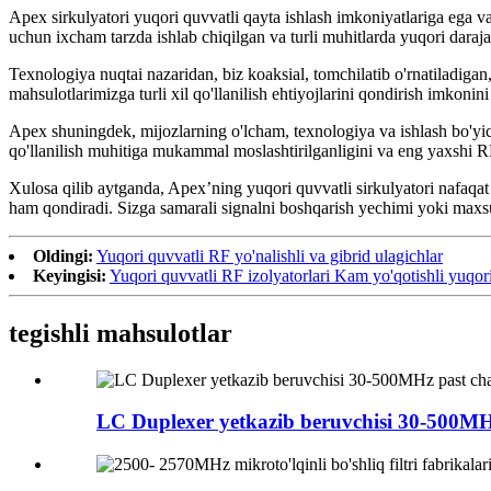
Apex sirkulyatori yuqori quvvatli qayta ishlash imkoniyatlariga ega v
uchun ixcham tarzda ishlab chiqilgan va turli muhitlarda yuqori daraj
Texnologiya nuqtai nazaridan, biz koaksial, tomchilatib o'rnatiladigan, s
mahsulotlarimizga turli xil qo'llanilish ehtiyojlarini qondirish imkonini
Apex shuningdek, mijozlarning o'lcham, texnologiya va ishlash bo'yich
qo'llanilish muhitiga mukammal moslashtirilganligini va eng yaxshi RF
Xulosa qilib aytganda, Apex’ning yuqori quvvatli sirkulyatori nafaqat 
ham qondiradi. Sizga samarali signalni boshqarish yechimi yoki maxsus
Oldingi:
Yuqori quvvatli RF yo'nalishli va gibrid ulagichlar
Keyingisi:
Yuqori quvvatli RF izolyatorlari Kam yo'qotishli yuqori
tegishli mahsulotlar
LC Duplexer yetkazib beruvchisi 30-500MHz