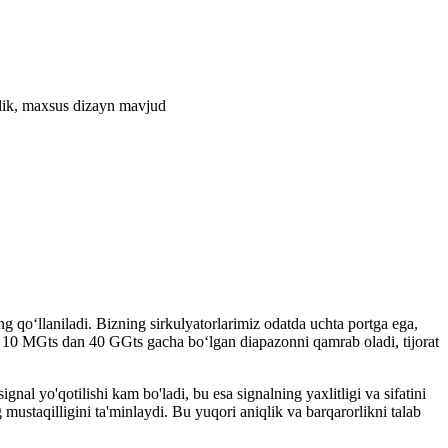
lilik, maxsus dizayn mavjud
g qoʻllaniladi. Bizning sirkulyatorlarimiz odatda uchta portga ega,
zoni 10 MGts dan 40 GGts gacha boʻlgan diapazonni qamrab oladi, tijorat
gnal yo'qotilishi kam bo'ladi, bu esa signalning yaxlitligi va sifatini
g mustaqilligini ta'minlaydi. Bu yuqori aniqlik va barqarorlikni talab