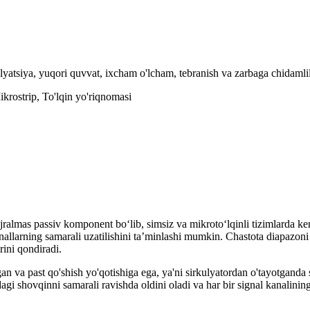
zolyatsiya, yuqori quvvat, ixcham o'lcham, tebranish va zarbaga chidam
ikrostrip, To'lqin yo'riqnomasi
ralmas passiv komponent boʻlib, simsiz va mikrotoʻlqinli tizimlarda ken
 signallarning samarali uzatilishini taʼminlashi mumkin. Chastota diapa
rini qondiradi.
n va past qo'shish yo'qotishiga ega, ya'ni sirkulyatordan o'tayotganda si
dagi shovqinni samarali ravishda oldini oladi va har bir signal kanalinin