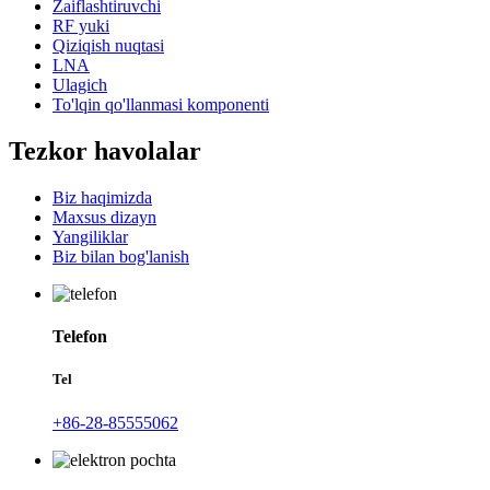
Zaiflashtiruvchi
RF yuki
Qiziqish nuqtasi
LNA
Ulagich
To'lqin qo'llanmasi komponenti
Tezkor havolalar
Biz haqimizda
Maxsus dizayn
Yangiliklar
Biz bilan bog'lanish
Telefon
Tel
+86-28-85555062