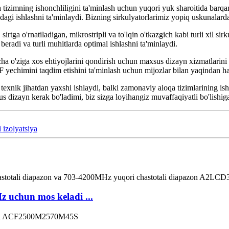
a tizimning ishonchliligini ta'minlash uchun yuqori yuk sharoitida barq
adagi ishlashni ta'minlaydi. Bizning sirkulyatorlarimiz yopiq uskunalar
irtga o'rnatiladigan, mikrostripli va to'lqin o'tkazgich kabi turli xil sir
 beradi va turli muhitlarda optimal ishlashni ta'minlaydi.
a o'ziga xos ehtiyojlarini qondirish uchun maxsus dizayn xizmatlarini t
 yechimini taqdim etishini ta'minlash uchun mijozlar bilan yaqindan ha
texnik jihatdan yaxshi ishlaydi, balki zamonaviy aloqa tizimlarining isho
 dizayn kerak bo'ladimi, biz sizga loyihangiz muvaffaqiyatli bo'lishig
 izolyatsiya
 uchun mos keladi ...