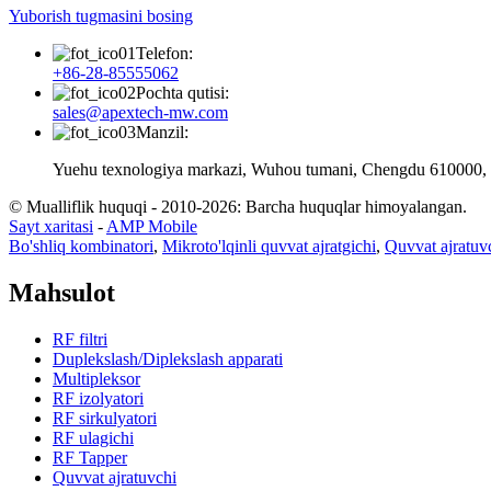
Yuborish tugmasini bosing
Telefon:
+86-28-85555062
Pochta qutisi:
sales@apextech-mw.com
Manzil:
Yuehu texnologiya markazi, Wuhou tumani, Chengdu 610000, 
© Mualliflik huquqi - 2010-2026: Barcha huquqlar himoyalangan.
Sayt xaritasi
-
AMP Mobile
Bo'shliq kombinatori
,
Mikroto'lqinli quvvat ajratgichi
,
Quvvat ajratuv
Mahsulot
RF filtri
Duplekslash/Diplekslash apparati
Multipleksor
RF izolyatori
RF sirkulyatori
RF ulagichi
RF Tapper
Quvvat ajratuvchi