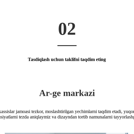
02
Tasdiqlash uchun taklifni taqdim eting
Ar-ge markazi
islar jamoasi tezkor, moslashtirilgan yechimlarni taqdim etadi, yuqori 
susiyatlarni tezda aniqlaymiz va dizayndan tortib namunalarni tayyorlas