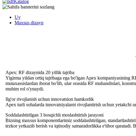
Katalog
Uy
Maxsus dizayn
Apex: RF dizaynida 20 yillik tajriba
Yigirma yildan ortiq tajribaga ega bo'lgan Apex kompaniyasining R
mutaxassislardan iborat bo'lib, ular orasida RF muhandislari, konstru
muhim rol o'ynaydi.
Ilg'or rivojlanish uchun innovatsion hamkorlik
Apex turli sohalarda innovatsiyalarni rivojlantirish uchun yetakchi 
Soddalashtirilgan 3 bosqichli moslashtirish jarayoni
Bizning maxsus komponentlarimiz soddalashtirilgan, standartlashtirilga
tezkor yetkazib berish va iqtisodiy samaradorlikka e'tibor qaratadi.