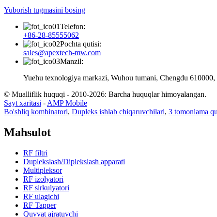
Yuborish tugmasini bosing
Telefon:
+86-28-85555062
Pochta qutisi:
sales@apextech-mw.com
Manzil:
Yuehu texnologiya markazi, Wuhou tumani, Chengdu 610000, 
© Mualliflik huquqi - 2010-2026: Barcha huquqlar himoyalangan.
Sayt xaritasi
-
AMP Mobile
Bo'shliq kombinatori
,
Dupleks ishlab chiqaruvchilari
,
3 tomonlama quv
Mahsulot
RF filtri
Duplekslash/Diplekslash apparati
Multipleksor
RF izolyatori
RF sirkulyatori
RF ulagichi
RF Tapper
Quvvat ajratuvchi