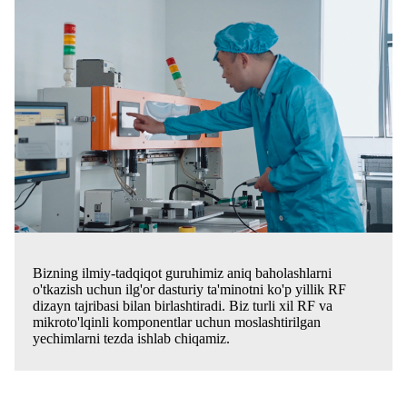
Bizning ilmiy-tadqiqot guruhimiz aniq baholashlarni
o'tkazish uchun ilg'or dasturiy ta'minotni ko'p yillik RF
dizayn tajribasi bilan birlashtiradi. Biz turli xil RF va
mikroto'lqinli komponentlar uchun moslashtirilgan
yechimlarni tezda ishlab chiqamiz.