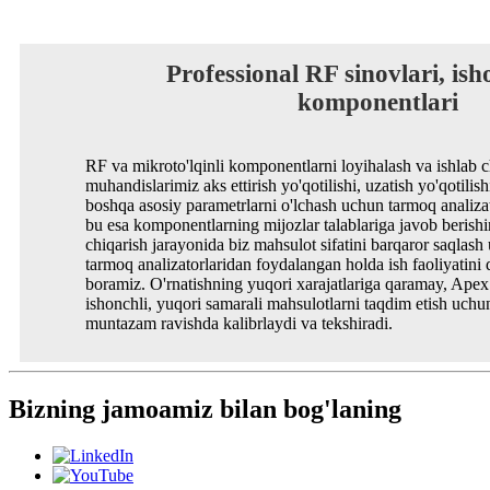
Professional RF sinovlari, is
komponentlari
RF va mikroto'lqinli komponentlarni loyihalash va ishlab 
muhandislarimiz aks ettirish yo'qotilishi, uzatish yo'qotilish
boshqa asosiy parametrlarni o'lchash uchun tarmoq analizat
bu esa komponentlarning mijozlar talablariga javob berishin
chiqarish jarayonida biz mahsulot sifatini barqaror saqlash
tarmoq analizatorlaridan foydalangan holda ish faoliyatini
boramiz. O'rnatishning yuqori xarajatlariga qaramay, Apex y
ishonchli, yuqori samarali mahsulotlarni taqdim etish uch
muntazam ravishda kalibrlaydi va tekshiradi.
Bizning jamoamiz bilan bog'laning