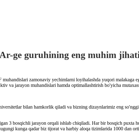
Ar-ge guruhining eng muhim jihat
F muhandislari zamonaviy yechimlarni loyihalashda yuqori malakaga ega
ktiv va jarayon muhandislari hamda optimallashtirish bo'yicha mutaxassis
universitetlar bilan hamkorlik qiladi va bizning dizaynlarimiz eng so'ng
n 3 bosqichli jarayon orqali ishlab chiqiladi. Har bir bosqich puxta hujj
 Bugungi kunga qadar biz tijorat va harbiy aloqa tizimlarida 1000 dan or