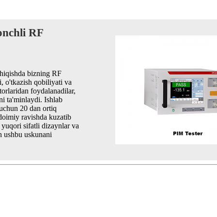
honchli RF
chiqishda bizning RF
i, o'tkazish qobiliyati va
orlaridan foydalanadilar,
i ta'minlaydi. Ishlab
 uchun 20 dan ortiq
 doimiy ravishda kuzatib
uqori sifatli dizaynlar va
un ushbu uskunani