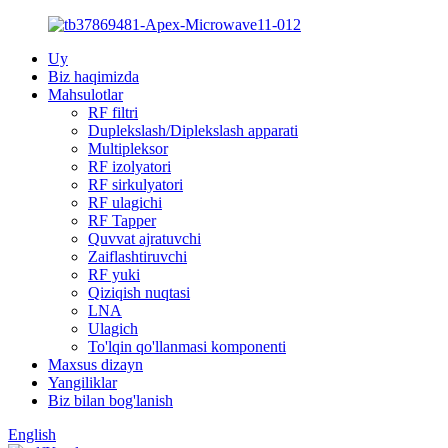
Uy
Biz haqimizda
Mahsulotlar
RF filtri
Duplekslash/Diplekslash apparati
Multipleksor
RF izolyatori
RF sirkulyatori
RF ulagichi
RF Tapper
Quvvat ajratuvchi
Zaiflashtiruvchi
RF yuki
Qiziqish nuqtasi
LNA
Ulagich
To'lqin qo'llanmasi komponenti
Maxsus dizayn
Yangiliklar
Biz bilan bog'lanish
English