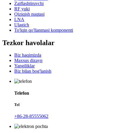
Zaiflashtiruvchi
RF yuki
Qiziqish nuqtasi
LNA
Ulagich
To'lqin qo'llanmasi komponenti
Tezkor havolalar
Biz haqimizda
Maxsus dizayn
Yangiliklar
Biz bilan bog'lanish
Telefon
Tel
+86-28-85555062