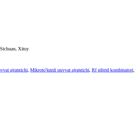
Sichuan, Xitoy
vat ajratgichi
,
Mikroto'lqinli quvvat ajratgichi
,
Rf gibrid kombinatori
,