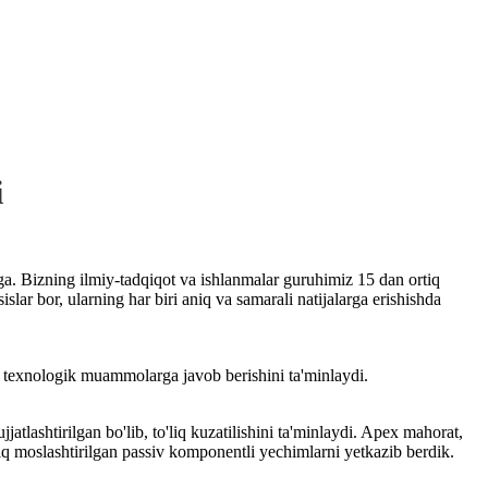
i
. Bizning ilmiy-tadqiqot va ishlanmalar guruhimiz 15 dan ortiq
lar bor, ularning har biri aniq va samarali natijalarga erishishda
gi texnologik muammolarga javob berishini ta'minlaydi.
atlashtirilgan bo'lib, to'liq kuzatilishini ta'minlaydi. Apex mahorat,
tiq moslashtirilgan passiv komponentli yechimlarni yetkazib berdik.