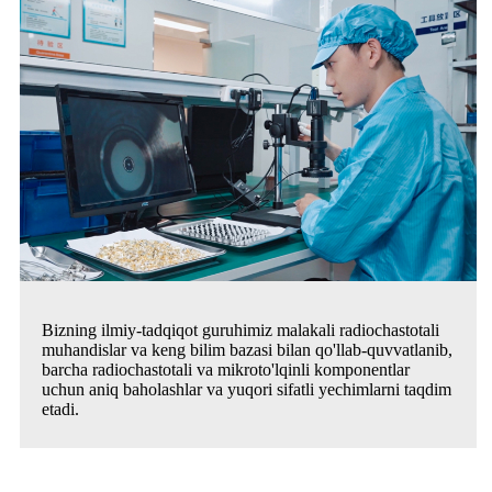
Bizning ilmiy-tadqiqot guruhimiz malakali radiochastotali
muhandislar va keng bilim bazasi bilan qo'llab-quvvatlanib,
barcha radiochastotali va mikroto'lqinli komponentlar
uchun aniq baholashlar va yuqori sifatli yechimlarni taqdim
etadi.