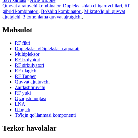
Sayt xaritasi
-
AMP Mobile
Quvvat ajratuvchi kombinator
,
Dupleks ishlab chiqaruvchilari
,
Rf
gibrid kombinatori
,
Bo'shliq kombinatori
,
Mikroto'lqinli quvvat
ajratgichi
,
3 tomonlama quvvat ajratgichi
,
Mahsulot
RF filtri
Duplekslash/Diplekslash apparati
Multipleksor
RF izolyatori
RF sirkulyatori
RF ulagichi
RF Tapper
Quvvat ajratuvchi
Zaiflashtiruvchi
RF yuki
Qiziqish nuqtasi
LNA
Ulagich
To'lqin qo'llanmasi komponenti
Tezkor havolalar