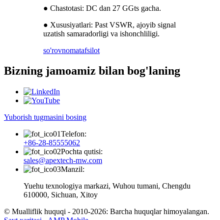
● Chastotasi: DC dan 27 GGts gacha.
● Xususiyatlari: Past VSWR, ajoyib signal
uzatish samaradorligi va ishonchliligi.
so'rovnoma
tafsilot
Bizning jamoamiz bilan bog'laning
Yuborish tugmasini bosing
Telefon:
+86-28-85555062
Pochta qutisi:
sales@apextech-mw.com
Manzil:
Yuehu texnologiya markazi, Wuhou tumani, Chengdu
610000, Sichuan, Xitoy
© Mualliflik huquqi - 2010-2026: Barcha huquqlar himoyalangan.