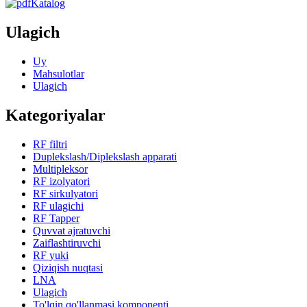
Katalog
Ulagich
Uy
Mahsulotlar
Ulagich
Kategoriyalar
RF filtri
Duplekslash/Diplekslash apparati
Multipleksor
RF izolyatori
RF sirkulyatori
RF ulagichi
RF Tapper
Quvvat ajratuvchi
Zaiflashtiruvchi
RF yuki
Qiziqish nuqtasi
LNA
Ulagich
To'lqin qo'llanmasi komponenti