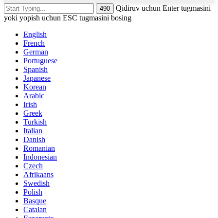
Qidiruv uchun Enter tugmasini
yoki yopish uchun ESC tugmasini bosing
English
French
German
Portuguese
Spanish
Japanese
Korean
Arabic
Irish
Greek
Turkish
Italian
Danish
Romanian
Indonesian
Czech
Afrikaans
Swedish
Polish
Basque
Catalan