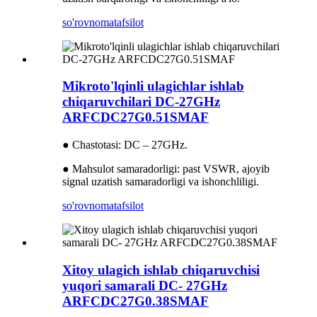
so'rovnoma
tafsilot
Mikroto'lqinli ulagichlar ishlab
chiqaruvchilari DC-27GHz
ARFCDC27G0.51SMAF
● Chastotasi: DC – 27GHz.
● Mahsulot samaradorligi: past VSWR, ajoyib
signal uzatish samaradorligi va ishonchliligi.
so'rovnoma
tafsilot
Xitoy ulagich ishlab chiqaruvchisi
yuqori samarali DC- 27GHz
ARFCDC27G0.38SMAF