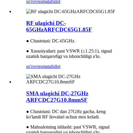
so'rovnoma
tafsilot
RF ulagichi DC-
65GHzARFCDC65G1.85F
● Chastotasi: DC-65GHz.
● Xususiyatlari: past VSWR (≤1.25:1), signal
uzatish barqarorligi va ishonchliligi a'lo.
so'rovnoma
tafsilot
SMA ulagichi DC-27GHz
ARFCDC27G10.8mmSF
● Chastotasi: DC dan 27GHz gacha, keng
ko'lamli RF ilovalari uchun mos keladi.
● Mahsulotning ishlashi: past VSWR, signal
uzatish barqarorligi va ishonchliligi a'lo.