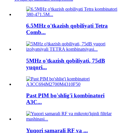
6.5MHz o'tkazish qobiliyati Tetra
Comb...
5MHz o'tkazish qobiliyati, 75dB
yuqori...
Past PIM bo'shlig'i kombinatori
A3C...
Yuqori samarali RF va ...