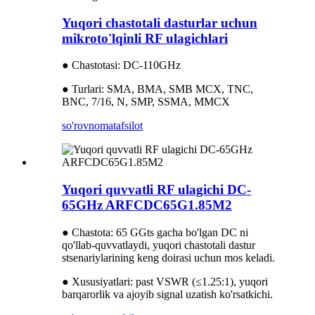
Yuqori chastotali dasturlar uchun
mikroto'lqinli RF ulagichlari
● Chastotasi: DC-110GHz
● Turlari: SMA, BMA, SMB MCX, TNC,
BNC, 7/16, N, SMP, SSMA, MMCX
so'rovnoma
tafsilot
Yuqori quvvatli RF ulagichi DC-
65GHz ARFCDC65G1.85M2
● Chastota: 65 GGts gacha bo'lgan DC ni
qo'llab-quvvatlaydi, yuqori chastotali dastur
stsenariylarining keng doirasi uchun mos keladi.
● Xususiyatlari: past VSWR (≤1.25:1), yuqori
barqarorlik va ajoyib signal uzatish ko'rsatkichi.