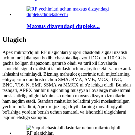
Maxsus dizayndagi dupleks...
Ulagich
Apex mikroto'lqinli RF ulagichlari yuqori chastotali signal uzatish
uchun mo'ljallangan bo'lib, chastota diapazoni DC dan 110 GGts
gacha bo'lgan diapazonni qamrab oladi va turli xil ilovalarda
ishonchli signal uzatishni ta'minlash uchun ajoyib elektr va mexanik
ishlashni ta'minlaydi. Bizning mahsulot qatorimiz turli mijozlarning
ehtiyojlarini qondirish uchun SMA, BMA, SMB, MCX, TNC,
BNC, 7/16, N, SMP, SSMA va MMCX ni o'z ichiga oladi. Bundan
tashqari, APEX har bir ulagichning muayyan ilovalarga mukammal
moslashtirilganligini ta'minlash uchun maxsus dizayn xizmatlarini
ham taqdim etadi. Standart mahsulot bo'ladimi yoki moslashtirilgan
yechim bo'ladimi, Apex mijozlarga loyihalarning muvaffaqiyatli
bo'lishiga yordam berish uchun samarali va ishonchli ulagichlarni
taqdim etishga sodiqdir.