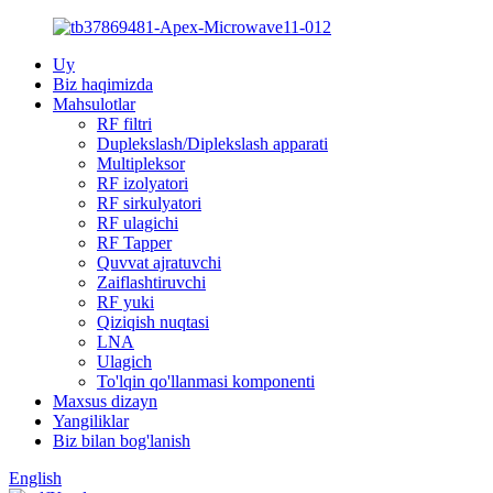
Uy
Biz haqimizda
Mahsulotlar
RF filtri
Duplekslash/Diplekslash apparati
Multipleksor
RF izolyatori
RF sirkulyatori
RF ulagichi
RF Tapper
Quvvat ajratuvchi
Zaiflashtiruvchi
RF yuki
Qiziqish nuqtasi
LNA
Ulagich
To'lqin qo'llanmasi komponenti
Maxsus dizayn
Yangiliklar
Biz bilan bog'lanish
English