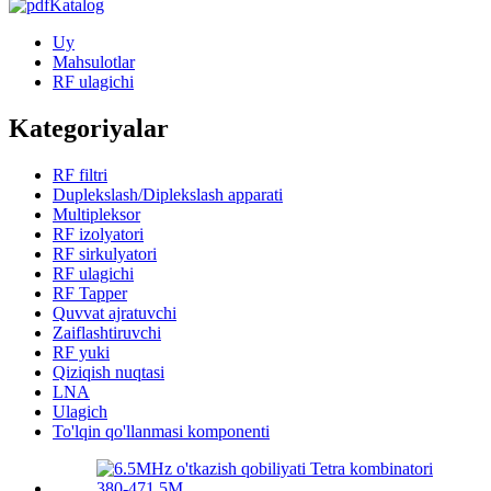
Katalog
Uy
Mahsulotlar
RF ulagichi
Kategoriyalar
RF filtri
Duplekslash/Diplekslash apparati
Multipleksor
RF izolyatori
RF sirkulyatori
RF ulagichi
RF Tapper
Quvvat ajratuvchi
Zaiflashtiruvchi
RF yuki
Qiziqish nuqtasi
LNA
Ulagich
To'lqin qo'llanmasi komponenti