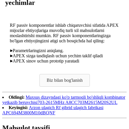
yechimlar
RF passiv komponentlar ishlab chiqaruvchisi sifatida APEX
mijozlar ehtiyojlariga muvofiq turli xil mahsulotlarni
moslashtirishi mumkin. RF passiv komponentlaringizga
bo'lgan ehtiyojingizni atigi uch bosqichda hal qiling:
Parametrlaringizni aniqlang.
APEX sizga tasdiqlash uchun yechim taklif qiladi
APEX sinov uchun prototip yaratadi
Biz bilan bog'lanish
Oldingi:
Maxsus dizayndagi ko'p tarmoqli bo'shliqli kombinator
yetkazib beruvchisi703-2615MHz A8CC703M2615M20S2UL
Keyingisi:
Arzon ulagich Rf gibrid ulagich fabrikasi
APC694M3800M10dBQNF
Mahsulot tavsifi