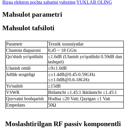
Bizga elektron pochta xabarini yuboring
YUKLAB OLING
Mahsulot parametri
Mahsulot tafsiloti
Parametr
Texnik xususiyatlar
Chastota diapazoni
0,45 ~ 18 GGts
Qo'shish yo'qotilishi
≤1.6dB (Ulanish yo'qotilishi 0.59dB dan
tashqari)
Ulanish omili
≤9±1.0dB
Juftlik sezgirligi
≤±1.4dB@0.45-0.59GHz
≤±1.0dB@0.6-18GHz
Yo'nalish
≥15dB
VSWR
Birlamchi ≤1.45:1 Ikkilamchi ≤1.45:1
Quvvatni boshqarish
Hodisa ≤20 Vatt; Qaytgan ≤1 Vatt
Empedans
50Ω
Moslashtirilgan RF passiv komponentli