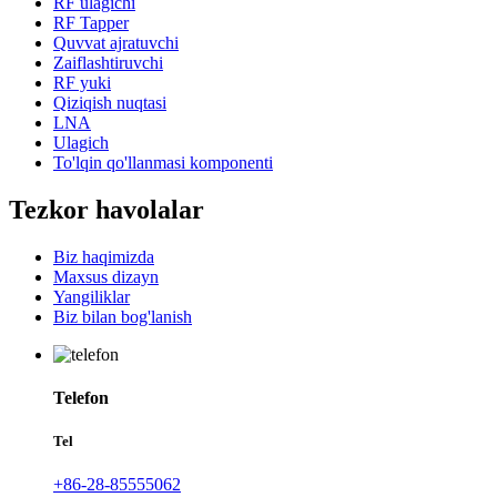
RF ulagichi
RF Tapper
Quvvat ajratuvchi
Zaiflashtiruvchi
RF yuki
Qiziqish nuqtasi
LNA
Ulagich
To'lqin qo'llanmasi komponenti
Tezkor havolalar
Biz haqimizda
Maxsus dizayn
Yangiliklar
Biz bilan bog'lanish
Telefon
Tel
+86-28-85555062