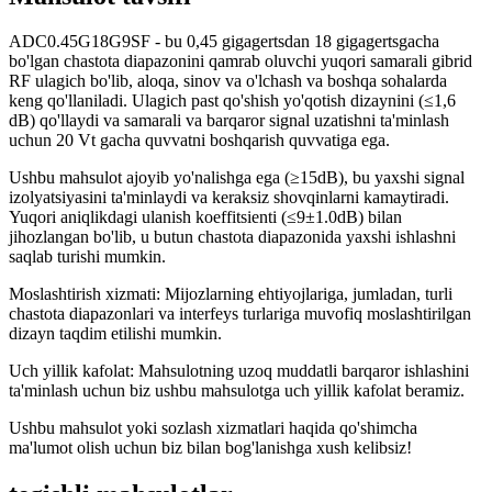
ADC0.45G18G9SF - bu 0,45 gigagertsdan 18 gigagertsgacha
bo'lgan chastota diapazonini qamrab oluvchi yuqori samarali gibrid
RF ulagich bo'lib, aloqa, sinov va o'lchash va boshqa sohalarda
keng qo'llaniladi. Ulagich past qo'shish yo'qotish dizaynini (≤1,6
dB) qo'llaydi va samarali va barqaror signal uzatishni ta'minlash
uchun 20 Vt gacha quvvatni boshqarish quvvatiga ega.
Ushbu mahsulot ajoyib yo'nalishga ega (≥15dB), bu yaxshi signal
izolyatsiyasini ta'minlaydi va keraksiz shovqinlarni kamaytiradi.
Yuqori aniqlikdagi ulanish koeffitsienti (≤9±1.0dB) bilan
jihozlangan bo'lib, u butun chastota diapazonida yaxshi ishlashni
saqlab turishi mumkin.
Moslashtirish xizmati: Mijozlarning ehtiyojlariga, jumladan, turli
chastota diapazonlari va interfeys turlariga muvofiq moslashtirilgan
dizayn taqdim etilishi mumkin.
Uch yillik kafolat: Mahsulotning uzoq muddatli barqaror ishlashini
ta'minlash uchun biz ushbu mahsulotga uch yillik kafolat beramiz.
Ushbu mahsulot yoki sozlash xizmatlari haqida qo'shimcha
ma'lumot olish uchun biz bilan bog'lanishga xush kelibsiz!