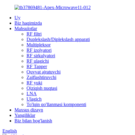
Uy
Biz haqimizda
Mahsulotlar
RF filtri
Duplekslash/Diplekslash apparati
Multipleksor
RF izolyatori
RF sirkulyatori
RF ulagichi
RF Tapper
Quvvat ajratuvchi
Zaiflashtiruvchi
RF yuki
Qiziqish nuqtasi
LNA
Ulagich
To'lqin qo'llanmasi komponenti
Maxsus dizayn
Yangiliklar
Biz bilan bog'lanish
English