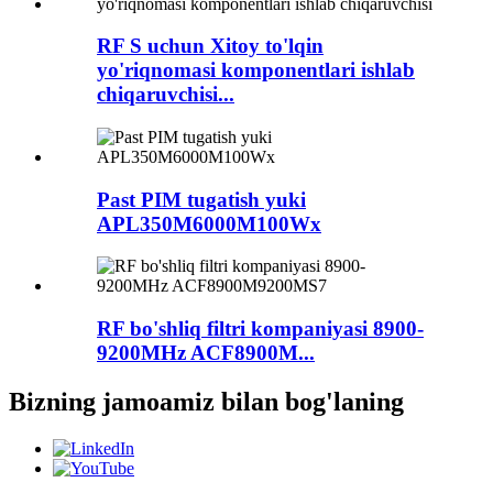
RF S uchun Xitoy to'lqin
yo'riqnomasi komponentlari ishlab
chiqaruvchisi...
Past PIM tugatish yuki
APL350M6000M100Wx
RF bo'shliq filtri kompaniyasi 8900-
9200MHz ACF8900M...
Bizning jamoamiz bilan bog'laning