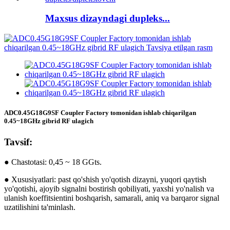
Maxsus dizayndagi dupleks...
ADC0.45G18G9SF Coupler Factory tomonidan ishlab chiqarilgan
0.45~18GHz gibrid RF ulagich
Tavsif:
● Chastotasi: 0,45 ~ 18 GGts.
● Xususiyatlari: past qo'shish yo'qotish dizayni, yuqori qaytish
yo'qotishi, ajoyib signalni bostirish qobiliyati, yaxshi yo'nalish va
ulanish koeffitsientini boshqarish, samarali, aniq va barqaror signal
uzatilishini ta'minlash.