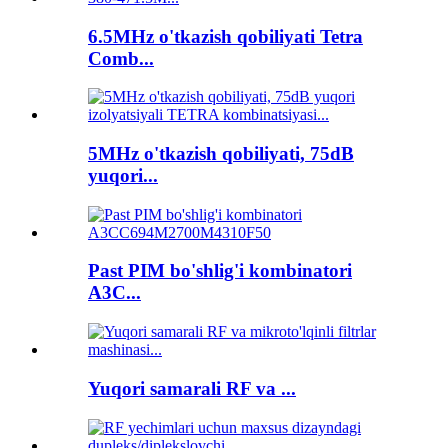
6.5MHz o'tkazish qobiliyati Tetra
Comb...
5MHz o'tkazish qobiliyati, 75dB
yuqori...
Past PIM bo'shlig'i kombinatori
A3C...
Yuqori samarali RF va ...