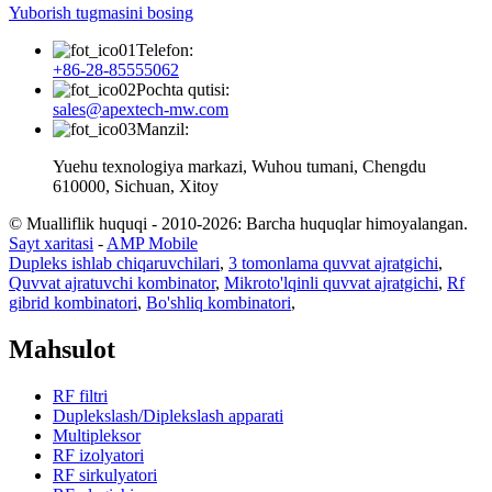
Yuborish tugmasini bosing
Telefon:
+86-28-85555062
Pochta qutisi:
sales@apextech-mw.com
Manzil:
Yuehu texnologiya markazi, Wuhou tumani, Chengdu
610000, Sichuan, Xitoy
© Mualliflik huquqi - 2010-2026: Barcha huquqlar himoyalangan.
Sayt xaritasi
-
AMP Mobile
Dupleks ishlab chiqaruvchilari
,
3 tomonlama quvvat ajratgichi
,
Quvvat ajratuvchi kombinator
,
Mikroto'lqinli quvvat ajratgichi
,
Rf
gibrid kombinatori
,
Bo'shliq kombinatori
,
Mahsulot
RF filtri
Duplekslash/Diplekslash apparati
Multipleksor
RF izolyatori
RF sirkulyatori